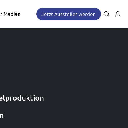
r Medien
Jetzt Aussteller werden
telproduktion
rn