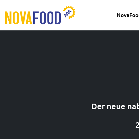
NovaFoo
Der neue nat
2