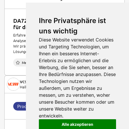
Ihre Privatsphäre ist
DA7250: Effiziente Qualitätskontrolle
für die Lebensmittelindustrie
uns wichtig
Erfahren Sie mehr über den DA7250, das vielseitige
Diese Website verwendet Cookies
Analysegerät der Impana AG für die Lebensmittelindustrie.
Wir präsentieren Ihnen präzise Messtechnik und innovative
und Targeting Technologien, um
Lösungen direkt vor Ort an der NovaFood 2026.
Ihnen ein besseres Internet-
Erlebnis zu ermöglichen und die
0
Merken
Werbung, die Sie sehen, besser an
Ihre Bedürfnisse anzupassen. Diese
Technologien nutzen wir
VC999 Verpackungssysteme AG
Halle 3 / D 176
außerdem, um Ergebnisse zu
messen, um zu verstehen, woher
unsere Besucher kommen oder um
Produkt
unsere Website weiter zu
entwickeln.
Alle akzeptieren